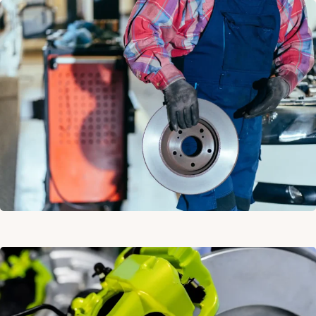
FREN
HORTUMU
DEĞİŞİMİ
FREN
TESTİ