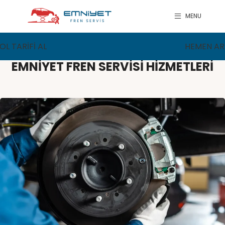
MENU
OL TARİFİ AL
HEMEN AR
EMNİYET FREN SERVİSİ HİZMETLERİ