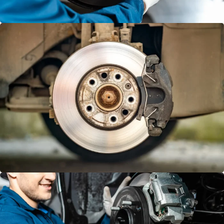
ANA
MERKEZ
DEĞİŞİMİ
DİSK
DEĞİŞİMİ