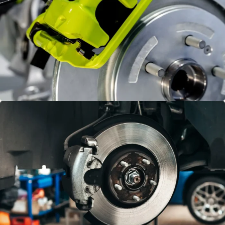
KALİPER
TAMİRİ